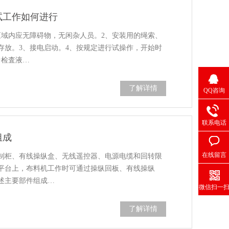
试工作如何进行
区域内应无障碍物，无闲杂人员。2、安装用的绳索、
存放。3、接电启动。4、按规定进行试操作，开始时
中检査液…
了解详情
QQ咨询
联系电话
组成
在线留言
制柜、有线操纵盒、无线遥控器、电源电缆和回转限
平台上，布料机工作时可通过操纵回板、有线操纵
述主要部件组成…
微信扫一
了解详情