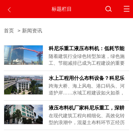
标题栏目
首页
> 新闻资讯
科尼乐重工液压布料机：低耗节能
助力绿色施工生产
随着建筑行业绿色转型加速，绿色施
工、节能减排已成为工程建设的重要
导向。混凝土浇筑作为施工中的关键
环节，其能耗水平、材料利用率和环
水上工程用什么布料设备？科尼乐
保表现直接影响项目的绿色评级。传
重工船载式液压布料机全场景解决
跨海大桥、海上风电、港口码头、河
统布料方式存在材料浪费多、设备能
方案
道护岸……水域工程建设如火如荼，
耗高、人工投入大等问题，与绿色施
但混凝土浇筑始终是绕不开的"卡脖
工理念存在差距。如何在保证施工效
子"难题。和陆地固定场地作业不同，
液压布料机厂家科尼乐重工，深耕
率的同时实现低耗节能？科尼乐重工
水上施工时刻受风浪、潮汐、作业范
混凝土浇筑设备研发制造多年
在现代建筑工程向精细化、高效化转
液压布......
围限制，传统方式效率低、质量差、
型的浪潮中，混凝土布料环节正经历
成本高。那么，水上工程到底用什么
着从传统人工向机械化的深刻变革。