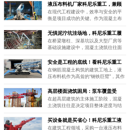
布料设备最合适？答案是——船载式
面对日益复杂的施工环境与多样化的
液压布料机厂家科尼乐重工，兼顾
液压布料机。作为专为水域工况研发
工况需求，单一的设备形态已难以满
设备品质与项目定制化需求
在现代工程建设中，效率与安全的平
的混凝......
足所有项目的期待。作为深耕混凝土
衡是项目成功的关键。作为混凝土布
机械领域的实体制造企业，科尼乐重
料领域的专业制造商，科尼乐重工始
工始终将工艺研发作为企业发展的核
终聚焦布料技术的研发与创新，致力
无惧泥泞坑洼场地，科尼乐重工履
心引擎，依托深厚的技术积淀，精准
于为全球客户提供高效、可靠、适配
带式液压布料机高效浇筑解决方案
在桥梁墩柱、深基坑以及大型厂房等
破解各......
性强的系统化解决方案。我们深知，
基础设施建设中，混凝土浇筑往往面
不同工地有着不同的施工节奏与管理
临着严峻的地面环境考验。传统的轮
逻辑，因此，科尼乐重工坚持从源头
式设备在未硬化的泥泞、碎石或坑洼
安全是工程的底线！看科尼乐重工
把控质量，以场景化定制为核心，深
路面上寸步难行，频繁陷入瘫痪；而
液压布料机如何用冗余设计护航施
在钢筋混凝土构筑的建筑工地上，液
入分析......
依赖人工拖拽泵管不仅耗时耗力，还
工
压布料机作为高耸的“钢铁巨臂”，其作
极易因供料中断产生冷缝，严重拖累
业安全始终是项目管理的重中之重。
工程进度。面对这一复杂工况痛点，
面对高空作业、重载输送以及复杂多
高层楼面浇筑困局：泵车覆盖受
科尼乐重工履带式液压布料机凭借卓
变的现场环境，任何微小的机械隐患
限，液压布料机提供全新施工思路
在超高层建筑的主体施工阶段，混凝
越的底......
都可能引发连锁反应。科尼乐重工深
土浇筑往往是决定项目整体进度与结
知“安全是工程的底线”，在液压布料机
构质量的核心环节。然而，随着楼层
的研发制造中，将安全冗余设计融入
的不断攀升，传统的泵车作业模式正
买设备就是买省心！科尼乐重工液
到了机身结构与出厂标准的每一个......
面临着严峻的物理瓶颈。泵车臂架长
压布料机，从选型到落地，一站式
在建筑工程领域，采购一台液压布料