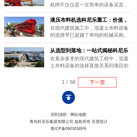
度受限，面对超高层建筑的边缘区域
定制不踩坑。
机绝不仅仅是一次简单的设备买卖，
常常“鞭长莫及”，导致大量布料工作不
更是对未来几个月甚至几年施工节奏
得不退回低效的人工拖管阶段。此
的提前布局。许多施工单位在选型
液压布料机选科尼乐重工：价值，
外，泵车庞大的底盘对施工现场的空
时，往往只关注设备的价格和基础参
远不止于设备本身！
在现代建筑施工中，混凝土布料设备
间要......
数，却忽略了实际工况的复杂性与后
的选择早已超越了单纯的机械采购。
期维保的繁琐度，最终导致设备进场
它关乎着整个项目的施工节奏、质量
后“水土不服”，频繁故障严重拖累工程
把控以及综合成本控制。科尼乐重工
从选型到落地：一站式揭秘科尼乐
进度。科尼乐重工深知工程人的痛
作为深耕建设机械领域的实体制造企
重工液压布料机的定制化施工全流
在复杂多变的现代建筑工程中，混凝
点，提......
业，始终认为一台优秀的布料机，其
程
土布料设备的选择直接关系到项目的
带来的价值远不止于设备本身，更是
整体进度与质量。面对不同结构形式
整个施工系统高效运转的可靠支点。
与施工节奏，盲目套用标准设备往往
1
/
58
下一页
全周期考量，重塑综合成本优势一台
难以达到预期效果。科尼乐重工摒弃
布料机......
了“标准化通配”的老路，以场景化定制
为核心，打造了一站式全流程服务，
确保每一台设备都能精准契合实际工
回到顶部
-
网站地图
况。精准工况分析，科学定制设备选
青岛科尼乐集团有限公司 版权所有 百度统计
型......
鲁ICP备09030349号