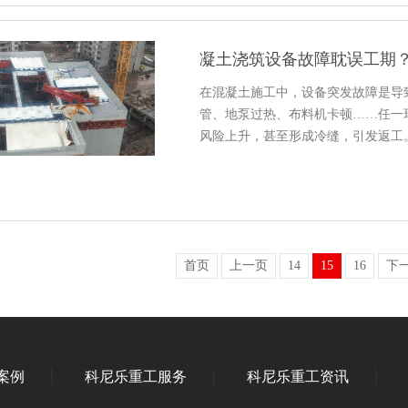
凝土浇筑设备故障耽误工期
在混凝土施工中，设备突发故障是导
管、地泵过热、布料机卡顿……任一
风险上升，甚至形成冷缝，引发返工
首页
上一页
14
15
16
下
案例
科尼乐重工服务
科尼乐重工资讯