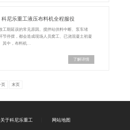
？科尼乐重工液压布料机全程服役
致工期延误的常见原因。搅拌站供料中断、泵车堵
环节停摆，都会造成现场人员窝工、已浇混凝土初凝
。其中，布料机…
了解详情
一页
末页
关于科尼乐重工
网站地图