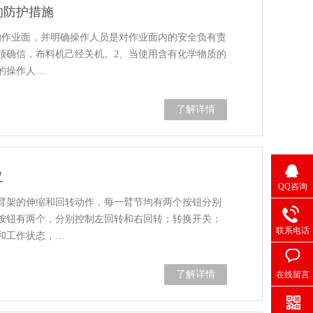
的防护措施
的作业面，并明确操作人员是对作业面内的安全负有责
须确信，布料机己经关机。2、当使用含有化学物质的
的操作人…
了解详情
义
QQ咨询
臂架的伸缩和回转动作，每一臂节均有两个按钮分别
按钮有两个，分别控制左回转和右回转；转换开关：
联系电话
和工作状态，…
了解详情
在线留言