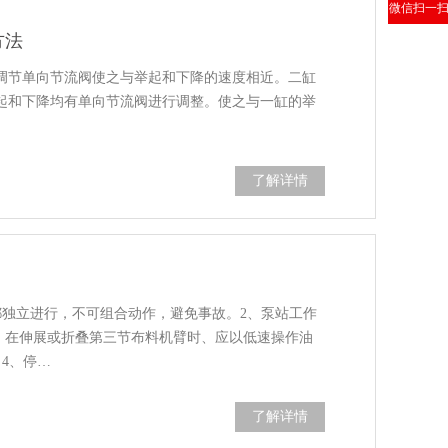
微信扫一
方法
通过调节单向节流阀使之与举起和下降的速度相近。二缸
但举起和下降均有单向节流阀进行调整。使之与一缸的举
了解详情
都独立进行，不可组合动作，避免事故。2、泵站工作
3、在伸展或折叠第三节布料机臂时、应以低速操作油
4、停…
了解详情