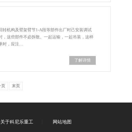
回转机构及臂架臂节1-A段等部件出厂时己安装调试
时，这些部件不必拆散。一起运输，一起吊装，这样
承时，应注…
了解详情
一页
末页
关于科尼乐重工
网站地图