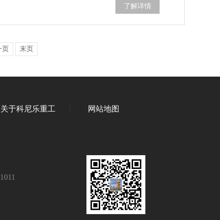
了解详情
一页
末页
关于科尼乐重工
网站地图
81011