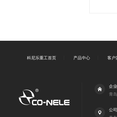
科尼乐重工首页
产品中心
客户
企
青
公