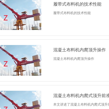
履带式布料机的技术性能
履带式布料机的技术性能
混凝土布料机内爬顶升操作
混凝土布料机内爬顶升操作
混凝土布料机内爬式顶升前
本文讲述了混凝土布料机内爬式顶升