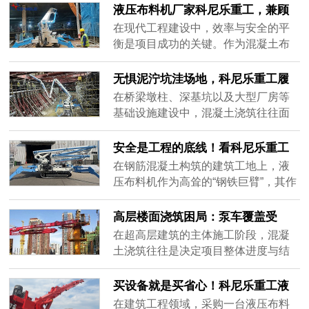
布料设备最合适？答案是——船载式
面对日益复杂的施工环境与多样化的
液压布料机厂家科尼乐重工，兼顾
液压布料机。作为专为水域工况研发
工况需求，单一的设备形态已难以满
设备品质与项目定制化需求
在现代工程建设中，效率与安全的平
的混凝......
足所有项目的期待。作为深耕混凝土
衡是项目成功的关键。作为混凝土布
机械领域的实体制造企业，科尼乐重
料领域的专业制造商，科尼乐重工始
工始终将工艺研发作为企业发展的核
终聚焦布料技术的研发与创新，致力
无惧泥泞坑洼场地，科尼乐重工履
心引擎，依托深厚的技术积淀，精准
于为全球客户提供高效、可靠、适配
带式液压布料机高效浇筑解决方案
在桥梁墩柱、深基坑以及大型厂房等
破解各......
性强的系统化解决方案。我们深知，
基础设施建设中，混凝土浇筑往往面
不同工地有着不同的施工节奏与管理
临着严峻的地面环境考验。传统的轮
逻辑，因此，科尼乐重工坚持从源头
式设备在未硬化的泥泞、碎石或坑洼
安全是工程的底线！看科尼乐重工
把控质量，以场景化定制为核心，深
路面上寸步难行，频繁陷入瘫痪；而
液压布料机如何用冗余设计护航施
在钢筋混凝土构筑的建筑工地上，液
入分析......
依赖人工拖拽泵管不仅耗时耗力，还
工
压布料机作为高耸的“钢铁巨臂”，其作
极易因供料中断产生冷缝，严重拖累
业安全始终是项目管理的重中之重。
工程进度。面对这一复杂工况痛点，
面对高空作业、重载输送以及复杂多
高层楼面浇筑困局：泵车覆盖受
科尼乐重工履带式液压布料机凭借卓
变的现场环境，任何微小的机械隐患
限，液压布料机提供全新施工思路
在超高层建筑的主体施工阶段，混凝
越的底......
都可能引发连锁反应。科尼乐重工深
土浇筑往往是决定项目整体进度与结
知“安全是工程的底线”，在液压布料机
构质量的核心环节。然而，随着楼层
的研发制造中，将安全冗余设计融入
的不断攀升，传统的泵车作业模式正
买设备就是买省心！科尼乐重工液
到了机身结构与出厂标准的每一个......
面临着严峻的物理瓶颈。泵车臂架长
压布料机，从选型到落地，一站式
在建筑工程领域，采购一台液压布料