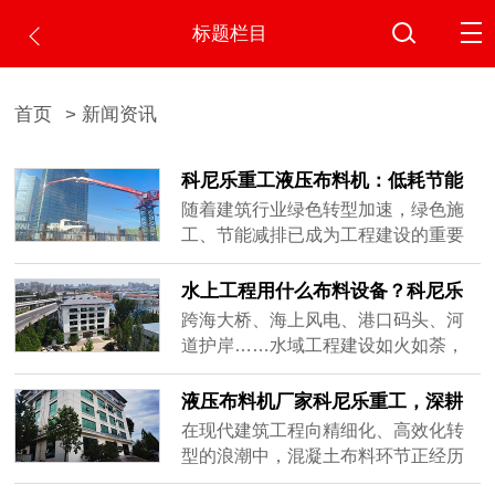
标题栏目
首页
> 新闻资讯
科尼乐重工液压布料机：低耗节能
助力绿色施工生产
随着建筑行业绿色转型加速，绿色施
工、节能减排已成为工程建设的重要
导向。混凝土浇筑作为施工中的关键
环节，其能耗水平、材料利用率和环
水上工程用什么布料设备？科尼乐
保表现直接影响项目的绿色评级。传
重工船载式液压布料机全场景解决
跨海大桥、海上风电、港口码头、河
统布料方式存在材料浪费多、设备能
方案
道护岸……水域工程建设如火如荼，
耗高、人工投入大等问题，与绿色施
但混凝土浇筑始终是绕不开的"卡脖
工理念存在差距。如何在保证施工效
子"难题。和陆地固定场地作业不同，
液压布料机厂家科尼乐重工，深耕
率的同时实现低耗节能？科尼乐重工
水上施工时刻受风浪、潮汐、作业范
混凝土浇筑设备研发制造多年
在现代建筑工程向精细化、高效化转
液压布......
围限制，传统方式效率低、质量差、
型的浪潮中，混凝土布料环节正经历
成本高。那么，水上工程到底用什么
着从传统人工向机械化的深刻变革。