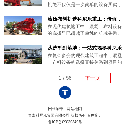
度受限，面对超高层建筑的边缘区域
定制不踩坑。
机绝不仅仅是一次简单的设备买卖，
常常“鞭长莫及”，导致大量布料工作不
更是对未来几个月甚至几年施工节奏
得不退回低效的人工拖管阶段。此
的提前布局。许多施工单位在选型
液压布料机选科尼乐重工：价值，
外，泵车庞大的底盘对施工现场的空
时，往往只关注设备的价格和基础参
远不止于设备本身！
在现代建筑施工中，混凝土布料设备
间要......
数，却忽略了实际工况的复杂性与后
的选择早已超越了单纯的机械采购。
期维保的繁琐度，最终导致设备进场
它关乎着整个项目的施工节奏、质量
后“水土不服”，频繁故障严重拖累工程
把控以及综合成本控制。科尼乐重工
从选型到落地：一站式揭秘科尼乐
进度。科尼乐重工深知工程人的痛
作为深耕建设机械领域的实体制造企
重工液压布料机的定制化施工全流
在复杂多变的现代建筑工程中，混凝
点，提......
业，始终认为一台优秀的布料机，其
程
土布料设备的选择直接关系到项目的
带来的价值远不止于设备本身，更是
整体进度与质量。面对不同结构形式
整个施工系统高效运转的可靠支点。
与施工节奏，盲目套用标准设备往往
1
/
58
下一页
全周期考量，重塑综合成本优势一台
难以达到预期效果。科尼乐重工摒弃
布料机......
了“标准化通配”的老路，以场景化定制
为核心，打造了一站式全流程服务，
确保每一台设备都能精准契合实际工
回到顶部
-
网站地图
况。精准工况分析，科学定制设备选
青岛科尼乐集团有限公司 版权所有 百度统计
型......
鲁ICP备09030349号