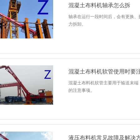
混凝土布料机轴承怎么拆
轴承在运行一段时间后，会有更换、
力拆卸。
混凝土布料机软管使用时要
混凝土布料机软管主要用于输送末端
的注意事项。
液压布料机常见故障及解决