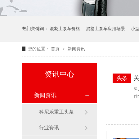
热门关键词：
混凝土泵车价格
混凝土泵车应用场景
小
您的位置：
首页
>
新闻资讯
资讯中心
头条
科
新闻资讯
作
科尼乐重工头条
行业资讯