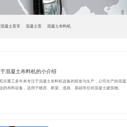
型混凝土泵车
混凝土泵
混凝土布料机
关于混凝土布料机的小介绍
尼乐重工多年来专注于混凝土布料机设备的研发与生产，公司生产的混凝
业的布料设备，适用于楼房、桥梁、道路、基础等任何混凝土建筑物。