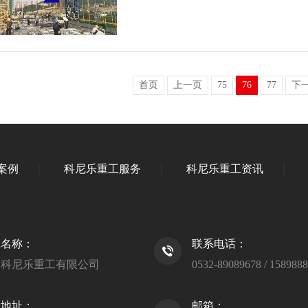
首页
上一页
75
76
77
下
案例
科尼乐重工服务
科尼乐重工资讯
业名称：
联系电话：
岛科尼乐重工有限公司
0532-89089678 / 158988
司地址：
邮箱：