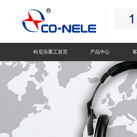
科尼乐重工首页
产品中心
联系科尼乐重工