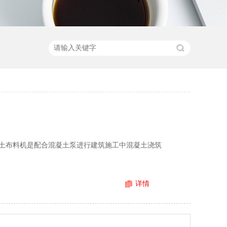
土布料机是配合混凝土泵进行建筑施工中混凝土浇筑
详情