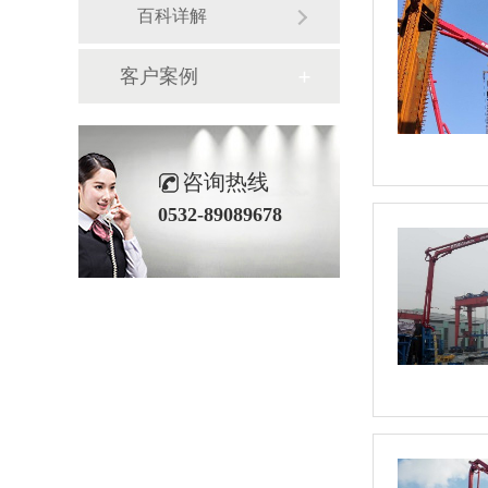
百科详解
客户案例
咨询热线
0532-89089678