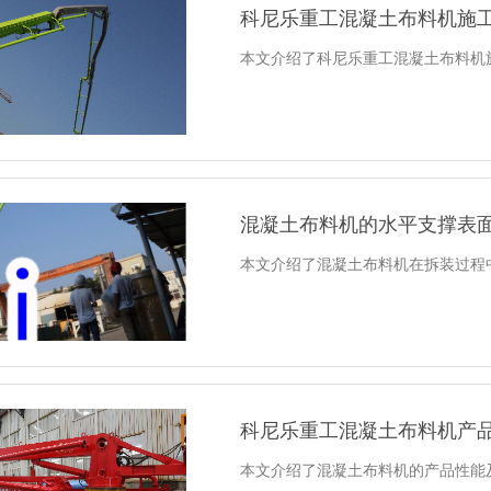
科尼乐重工混凝土布料机施
本文介绍了科尼乐重工混凝土布料机
混凝土布料机的水平支撑表
本文介绍了混凝土布料机在拆装过程
科尼乐重工混凝土布料机产
本文介绍了混凝土布料机的产品性能