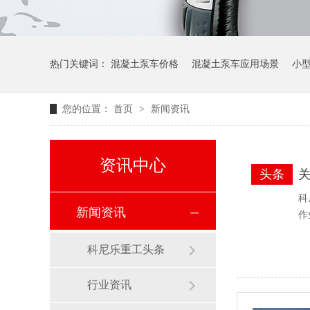
热门关键词：
混凝土泵车价格
混凝土泵车应用场景
小
您的位置：
首页
>
新闻资讯
资讯中心
头条
科
新闻资讯
作
科尼乐重工头条
行业资讯