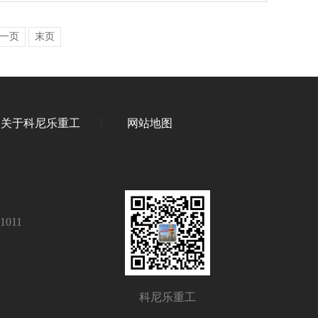
一页
末页
关于科尼乐重工
网站地图
81011
科尼乐重工