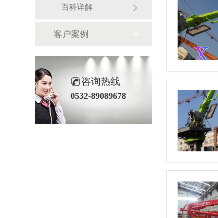
百科详解
客户案例
咨询热线
0532-89089678