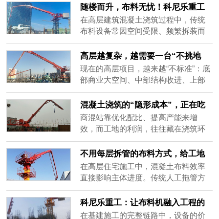
性。首先，明确你的项目类型：如果
够不够长？”“工人拖管会不会耽误收面
随楼而升，布料无忧！科尼乐重工
是30层以上的高层住宅，标准层重复
时间？”这些看似细节的问题，实则不
电梯井内爬式液压布料机，让高层
在高层建筑混凝土浇筑过程中，传统
施工......
断侵蚀着施工计划的确定性。而科尼
施工快人一步
布料设备常因空间受限、频繁拆装而
乐重工液压布料机的价值，正在于将
影响施工节奏。科尼乐重工电梯井内
布料从“动态变量”转化为“固定工序”。
爬式液压布料机，以创新设计直击行
高层越复杂，越需要一台“不挑地
设备一旦按工况选型并......
业痛点，让复杂施工变得从容高效。
方”的布料机
现在的高层项目，越来越“不标准”：底
该设备巧妙依托建筑电梯井道空间，
部商业大空间、中部结构收进、上部
随主体结构同步提升，全程无需拆卸
户型错落，甚至旧楼加建、异形核心
或重新定位，始终保持在最优作业位
筒……这些设计提升了建筑价值，却
混凝土浇筑的“隐形成本”，正在吃
置。臂架系统采用多节折叠设计，非
给施工组织带来巨大挑战。尤其是混
掉你的利润
商混站靠优化配比、提高产能来增
作业时......
凝土布料环节——传统内爬式依赖规
效，而工地的利润，往往藏在浇筑环
整井道，一旦结构变化，设备就“无处
节的效率细节里。很多人只盯着泵送
安放”。临时改用塔吊吊料，不仅效率
方量和人工单价，却忽略了布料过程
不用每层拆管的布料方式，给工地
低，还挤占关键资源，打乱整体节......
中的隐性损耗：反复拆接管导致的泵
带来了什么——液压布料机
在高层住宅施工中，混凝土布料效率
车闲置、塔吊等待；人工拖管造成的
直接影响主体进度。传统人工拖管方
覆盖盲区与返工；因布料中断引发的
式劳动强度大、覆盖范围有限，且每
冷缝修补……这些看似零散的“小停
打完一个区域就要停泵移管，容易造
科尼乐重工：让布料机融入工程的
顿”，累积起来可能让单层工期延长半
成冷缝。若采用可移动或吊装式布料
协同脉络
在基建施工的完整链路中，设备的价
天，成......