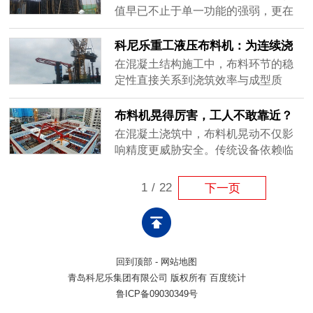
机，则需频繁拆装、依赖塔吊，同样
值早已不止于单一功能的强弱，更在
影响连续作业。科尼乐重工推出的楼
于能否与整体流程无缝衔接。科尼乐
板顶升式液压布料机，提供了一种更
重工液压布料机跳出“孤立工具”的定
科尼乐重工液压布料机：为连续浇
高效的解决方案：设备一次性安装就
位，以贴合工程生态的设计逻辑，成
筑提供可靠支撑
在混凝土结构施工中，布料环节的稳
位后，......
为串联前端输送、优化施工节奏的关
定性直接关系到浇筑效率与成型质
键纽带。绿色施工理念已深度渗透到
量。面对标准层重复作业、钢筋密集
工程各环节，科尼乐重工液压布料机
区域等复杂工况，传统人工布料方式
布料机晃得厉害，工人不敢靠近？
的设计恰好呼应这一趋势。它不追求
存在效率低、扰动大、连续性差等问
稳定性怎么保障
在混凝土浇筑中，布料机晃动不仅影
功能......
题。科尼乐重工液压布料机正是为应
响精度更威胁安全。传统设备依赖临
对这些实际挑战而开发的专业设备。
时支撑，易共振移位；而通过结构锚
设备采用液压驱动系统，臂架结构具
固将设备固定于楼板，可大幅提升稳
1
/
22
下一页
备良好的刚性与动作精度，可实现多
定性，降低风险。设备稳了，浇筑才
角度灵活......
顺，安全才有保障。
回到顶部
-
网站地图
青岛科尼乐集团有限公司 版权所有 百度统计
鲁ICP备09030349号