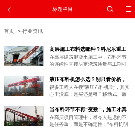
标题栏目
首页
> 行业资讯
高层施工布料选哪种？科尼乐重工
液压布料机值得选用
在高层建筑混凝土施工中，布料环节
的连续性直接决定浇筑质量与工期可
控性。频繁拆装设备、人工拖管或依
赖塔吊转场，不仅效率低下，还易引
液压布料机怎么选？别只看价格，
发冷缝、堵管甚至安全事故。面对这
这几点才关键
很多工程人在搜“液压布料机”时，其实
一行业痛点，科尼乐重工液压布料机
心里没底：是买还是租？移动式、履
凭借成熟可靠的工程适配能力，成为
带式、顶升式到底有什么区别？为什
众多项目团队的高效之选。电梯井内
么有的用一个月就换，有的能干完整
当布料环节不再“变数”，施工才真
爬式：随楼攀升，全程驻场针对设有
个项目？这些问题，光看参数表根本
正可控
在高层项目管理中，最令人焦虑的不
电梯井......
答不了。真正影响使用体验的，往往
是任务重，而是不确定性：“布料机明
是结构设计、制造工艺和长期可靠
天能不能按时装好？”“这层异形区泵管