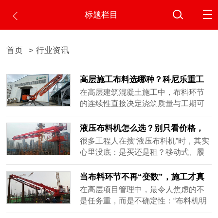
标题栏目
首页
> 行业资讯
高层施工布料选哪种？科尼乐重工
液压布料机值得选用
在高层建筑混凝土施工中，布料环节
的连续性直接决定浇筑质量与工期可
控性。频繁拆装设备、人工拖管或依
赖塔吊转场，不仅效率低下，还易引
液压布料机怎么选？别只看价格，
发冷缝、堵管甚至安全事故。面对这
这几点才关键
很多工程人在搜“液压布料机”时，其实
一行业痛点，科尼乐重工液压布料机
心里没底：是买还是租？移动式、履
凭借成熟可靠的工程适配能力，成为
带式、顶升式到底有什么区别？为什
众多项目团队的高效之选。电梯井内
么有的用一个月就换，有的能干完整
当布料环节不再“变数”，施工才真
爬式：随楼攀升，全程驻场针对设有
个项目？这些问题，光看参数表根本
正可控
在高层项目管理中，最令人焦虑的不
电梯井......
答不了。真正影响使用体验的，往往
是任务重，而是不确定性：“布料机明
是结构设计、制造工艺和长期可靠
天能不能按时装好？”“这层异形区泵管