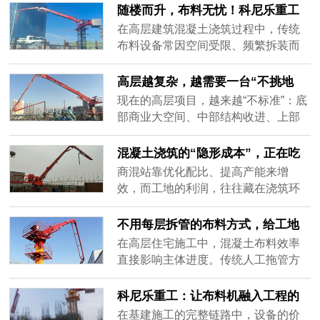
性。首先，明确你的项目类型：如果
够不够长？”“工人拖管会不会耽误收面
随楼而升，布料无忧！科尼乐重工
是30层以上的高层住宅，标准层重复
时间？”这些看似细节的问题，实则不
电梯井内爬式液压布料机，让高层
在高层建筑混凝土浇筑过程中，传统
施工......
断侵蚀着施工计划的确定性。而科尼
施工快人一步
布料设备常因空间受限、频繁拆装而
乐重工液压布料机的价值，正在于将
影响施工节奏。科尼乐重工电梯井内
布料从“动态变量”转化为“固定工序”。
爬式液压布料机，以创新设计直击行
高层越复杂，越需要一台“不挑地
设备一旦按工况选型并......
业痛点，让复杂施工变得从容高效。
方”的布料机
现在的高层项目，越来越“不标准”：底
该设备巧妙依托建筑电梯井道空间，
部商业大空间、中部结构收进、上部
随主体结构同步提升，全程无需拆卸
户型错落，甚至旧楼加建、异形核心
或重新定位，始终保持在最优作业位
筒……这些设计提升了建筑价值，却
混凝土浇筑的“隐形成本”，正在吃
置。臂架系统采用多节折叠设计，非
给施工组织带来巨大挑战。尤其是混
掉你的利润
商混站靠优化配比、提高产能来增
作业时......
凝土布料环节——传统内爬式依赖规
效，而工地的利润，往往藏在浇筑环
整井道，一旦结构变化，设备就“无处
节的效率细节里。很多人只盯着泵送
安放”。临时改用塔吊吊料，不仅效率
方量和人工单价，却忽略了布料过程
不用每层拆管的布料方式，给工地
低，还挤占关键资源，打乱整体节......
中的隐性损耗：反复拆接管导致的泵
带来了什么——液压布料机
在高层住宅施工中，混凝土布料效率
车闲置、塔吊等待；人工拖管造成的
直接影响主体进度。传统人工拖管方
覆盖盲区与返工；因布料中断引发的
式劳动强度大、覆盖范围有限，且每
冷缝修补……这些看似零散的“小停
打完一个区域就要停泵移管，容易造
科尼乐重工：让布料机融入工程的
顿”，累积起来可能让单层工期延长半
成冷缝。若采用可移动或吊装式布料
协同脉络
在基建施工的完整链路中，设备的价
天，成......