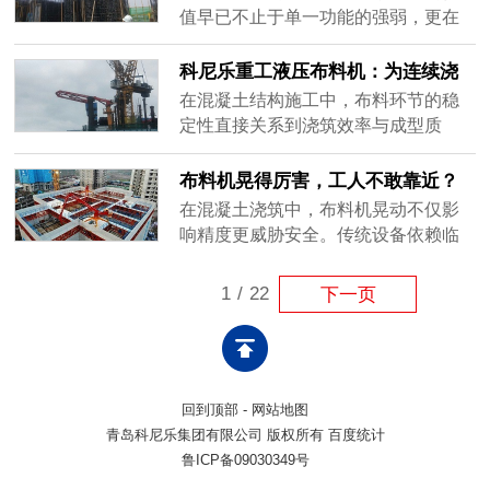
机，则需频繁拆装、依赖塔吊，同样
值早已不止于单一功能的强弱，更在
影响连续作业。科尼乐重工推出的楼
于能否与整体流程无缝衔接。科尼乐
板顶升式液压布料机，提供了一种更
重工液压布料机跳出“孤立工具”的定
科尼乐重工液压布料机：为连续浇
高效的解决方案：设备一次性安装就
位，以贴合工程生态的设计逻辑，成
筑提供可靠支撑
在混凝土结构施工中，布料环节的稳
位后，......
为串联前端输送、优化施工节奏的关
定性直接关系到浇筑效率与成型质
键纽带。绿色施工理念已深度渗透到
量。面对标准层重复作业、钢筋密集
工程各环节，科尼乐重工液压布料机
区域等复杂工况，传统人工布料方式
布料机晃得厉害，工人不敢靠近？
的设计恰好呼应这一趋势。它不追求
存在效率低、扰动大、连续性差等问
稳定性怎么保障
在混凝土浇筑中，布料机晃动不仅影
功能......
题。科尼乐重工液压布料机正是为应
响精度更威胁安全。传统设备依赖临
对这些实际挑战而开发的专业设备。
时支撑，易共振移位；而通过结构锚
设备采用液压驱动系统，臂架结构具
固将设备固定于楼板，可大幅提升稳
1
/
22
下一页
备良好的刚性与动作精度，可实现多
定性，降低风险。设备稳了，浇筑才
角度灵活......
顺，安全才有保障。
回到顶部
-
网站地图
青岛科尼乐集团有限公司 版权所有 百度统计
鲁ICP备09030349号