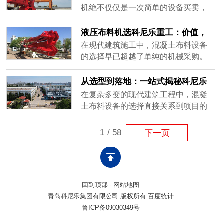
度受限，面对超高层建筑的边缘区域
定制不踩坑。
机绝不仅仅是一次简单的设备买卖，
常常“鞭长莫及”，导致大量布料工作不
更是对未来几个月甚至几年施工节奏
得不退回低效的人工拖管阶段。此
的提前布局。许多施工单位在选型
液压布料机选科尼乐重工：价值，
外，泵车庞大的底盘对施工现场的空
时，往往只关注设备的价格和基础参
远不止于设备本身！
在现代建筑施工中，混凝土布料设备
间要......
数，却忽略了实际工况的复杂性与后
的选择早已超越了单纯的机械采购。
期维保的繁琐度，最终导致设备进场
它关乎着整个项目的施工节奏、质量
后“水土不服”，频繁故障严重拖累工程
把控以及综合成本控制。科尼乐重工
从选型到落地：一站式揭秘科尼乐
进度。科尼乐重工深知工程人的痛
作为深耕建设机械领域的实体制造企
重工液压布料机的定制化施工全流
在复杂多变的现代建筑工程中，混凝
点，提......
业，始终认为一台优秀的布料机，其
程
土布料设备的选择直接关系到项目的
带来的价值远不止于设备本身，更是
整体进度与质量。面对不同结构形式
整个施工系统高效运转的可靠支点。
与施工节奏，盲目套用标准设备往往
1
/
58
下一页
全周期考量，重塑综合成本优势一台
难以达到预期效果。科尼乐重工摒弃
布料机......
了“标准化通配”的老路，以场景化定制
为核心，打造了一站式全流程服务，
确保每一台设备都能精准契合实际工
回到顶部
-
网站地图
况。精准工况分析，科学定制设备选
青岛科尼乐集团有限公司 版权所有 百度统计
型......
鲁ICP备09030349号