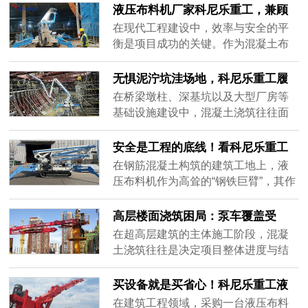
布料设备最合适？答案是——船载式
面对日益复杂的施工环境与多样化的
液压布料机厂家科尼乐重工，兼顾
液压布料机。作为专为水域工况研发
工况需求，单一的设备形态已难以满
设备品质与项目定制化需求
在现代工程建设中，效率与安全的平
的混凝......
足所有项目的期待。作为深耕混凝土
衡是项目成功的关键。作为混凝土布
机械领域的实体制造企业，科尼乐重
料领域的专业制造商，科尼乐重工始
工始终将工艺研发作为企业发展的核
终聚焦布料技术的研发与创新，致力
无惧泥泞坑洼场地，科尼乐重工履
心引擎，依托深厚的技术积淀，精准
于为全球客户提供高效、可靠、适配
带式液压布料机高效浇筑解决方案
在桥梁墩柱、深基坑以及大型厂房等
破解各......
性强的系统化解决方案。我们深知，
基础设施建设中，混凝土浇筑往往面
不同工地有着不同的施工节奏与管理
临着严峻的地面环境考验。传统的轮
逻辑，因此，科尼乐重工坚持从源头
式设备在未硬化的泥泞、碎石或坑洼
安全是工程的底线！看科尼乐重工
把控质量，以场景化定制为核心，深
路面上寸步难行，频繁陷入瘫痪；而
液压布料机如何用冗余设计护航施
在钢筋混凝土构筑的建筑工地上，液
入分析......
依赖人工拖拽泵管不仅耗时耗力，还
工
压布料机作为高耸的“钢铁巨臂”，其作
极易因供料中断产生冷缝，严重拖累
业安全始终是项目管理的重中之重。
工程进度。面对这一复杂工况痛点，
面对高空作业、重载输送以及复杂多
高层楼面浇筑困局：泵车覆盖受
科尼乐重工履带式液压布料机凭借卓
变的现场环境，任何微小的机械隐患
限，液压布料机提供全新施工思路
在超高层建筑的主体施工阶段，混凝
越的底......
都可能引发连锁反应。科尼乐重工深
土浇筑往往是决定项目整体进度与结
知“安全是工程的底线”，在液压布料机
构质量的核心环节。然而，随着楼层
的研发制造中，将安全冗余设计融入
的不断攀升，传统的泵车作业模式正
买设备就是买省心！科尼乐重工液
到了机身结构与出厂标准的每一个......
面临着严峻的物理瓶颈。泵车臂架长
压布料机，从选型到落地，一站式
在建筑工程领域，采购一台液压布料