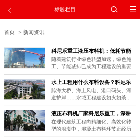
标题栏目
首页
> 新闻资讯
科尼乐重工液压布料机：低耗节能
助力绿色施工生产
随着建筑行业绿色转型加速，绿色施
工、节能减排已成为工程建设的重要
导向。混凝土浇筑作为施工中的关键
环节，其能耗水平、材料利用率和环
水上工程用什么布料设备？科尼乐
保表现直接影响项目的绿色评级。传
重工船载式液压布料机全场景解决
跨海大桥、海上风电、港口码头、河
统布料方式存在材料浪费多、设备能
方案
道护岸……水域工程建设如火如荼，
耗高、人工投入大等问题，与绿色施
但混凝土浇筑始终是绕不开的"卡脖
工理念存在差距。如何在保证施工效
子"难题。和陆地固定场地作业不同，
液压布料机厂家科尼乐重工，深耕
率的同时实现低耗节能？科尼乐重工
水上施工时刻受风浪、潮汐、作业范
混凝土浇筑设备研发制造多年
在现代建筑工程向精细化、高效化转
液压布......
围限制，传统方式效率低、质量差、
型的浪潮中，混凝土布料环节正经历
成本高。那么，水上工程到底用什么
着从传统人工向机械化的深刻变革。