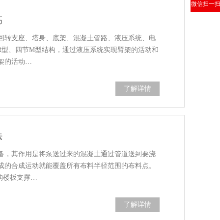
微信扫一
高
回转支座、塔身、底架、混凝土管路、液压系统、电
/R型、四节M型结构，通过液压系统实现臂架的活动和
架的活动…
了解详情
法
备，其作用是将泵送过来的混凝土通过管道送到要浇
成的合成运动就能覆盖所有布料半径范围的布料点。
构楼板支撑…
了解详情