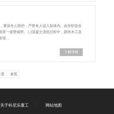
人，要设专人防护，严禁有人误入架体内。由专职安全
置一道警戒带。1.2混凝土浇筑过程中，跟班木工及
发现…
了解详情
一页
末页
关于科尼乐重工
网站地图