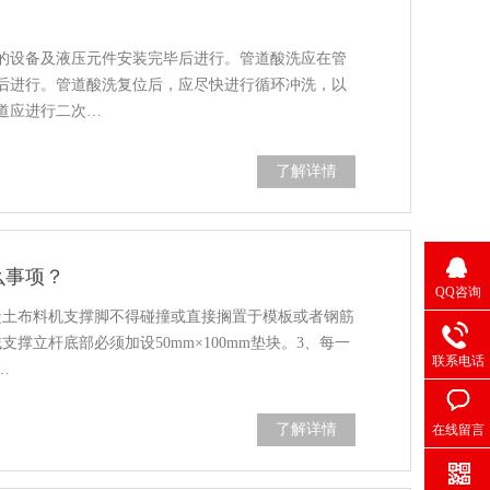
的设备及液压元件安装完毕后进行。管道酸洗应在管
后进行。管道酸洗复位后，应尽快进行循环冲洗，以
道应进行二次…
了解详情
么事项？
QQ咨询
凝土布料机支撑脚不得碰撞或直接搁置于模板或者钢筋
撑立杆底部必须加设50mm×100mm垫块。3、每一
联系电话
…
了解详情
在线留言