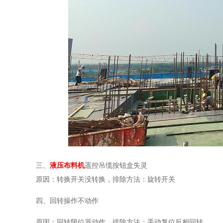
三、
液压布料机
遥控吊缆按钮盒失灵
原因：
转换开关没转换
，排除方法：
旋转开关
四、
回转操作不动作
原因：
回转限位器动作
，排除方法：
手动复位反相回转