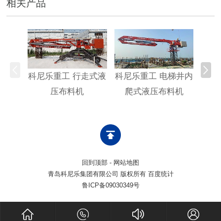
相关产品
科尼乐重工 行走式液
科尼乐重工 电梯井内
科尼
压布料机
爬式液压布料机
回到顶部
-
网站地图
青岛科尼乐集团有限公司 版权所有 百度统计
鲁ICP备09030349号