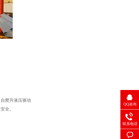
。
，自爬升液压驱动
QQ咨询
工安全。
联系电话