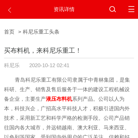
资讯详情
首页
> 科尼乐重工头条
买布料机，来科尼乐重工！
科尼乐
2020-10-12 02:41
青岛科尼乐重工有限公司
隶属于中青林集团，
是集
科研、生产、销售及售后服务于一体的建设工程机械设
备企业，主要生产
液压
布料机
系列产品
。
公司以人为
本，科技兴企，广招高水平科技人才，积极引进国内外
技术，采用新工艺和科学严格的检测手段
。
公司产品
销
往
国内各大城市，并远销
越南、澳大利亚、马来西亚、
以色列
等国家，受到国内外用户的广泛关注、信赖和好