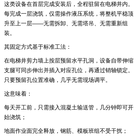
这类设备在首层完成安装后，全程驻留在电梯井内。
每完成一层浇筑，仅需操作液压系统，将整机平稳顶
升至上一层——无需拆卸、无需塔吊、无需重新组
装。
其固定方式基于标准工法：
在电梯井剪力墙上按层预留水平孔洞，设备自带伸缩
支腿可同步伸出并插入对应孔位，再通过销轴锁定。
只要预留孔位置准确，几乎无需现场调平。
这意味着：
每天开工前，只需接入混凝土输送管，几分钟即可开
始浇筑；
地面作业面完全释放，钢筋、模板班组不受干扰；