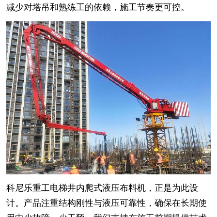
减少对塔吊和熟练工的依赖，施工节奏更可控。
科尼乐重工电梯井内爬式液压布料机，正是为此设
计。产品注重结构刚性与液压可靠性，确保在长期使