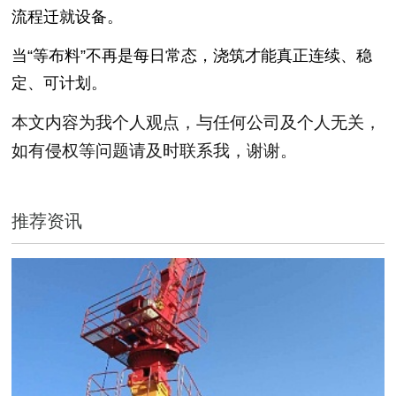
流程迁就设备。
当“等布料”不再是每日常态，浇筑才能真正连续、稳
定、可计划。
本文内容为我个人观点，与任何公司及个人无关，
如有侵权等问题请及时联系我，谢谢。
推荐资讯