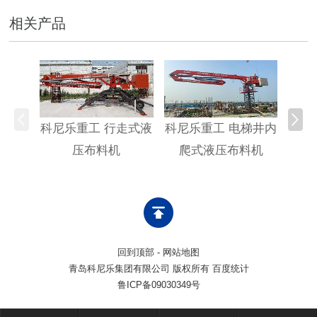
相关产品
科尼乐重工 行走式液
科尼乐重工 电梯井内
科尼
压布料机
爬式液压布料机
回到顶部
-
网站地图
青岛科尼乐集团有限公司 版权所有 百度统计
鲁ICP备09030349号