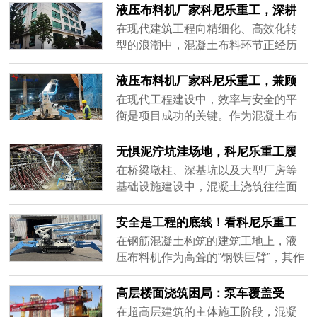
工理念存在差距。如何在保证施工效
子"难题。和陆地固定场地作业不同，
液压布料机厂家科尼乐重工，深耕
率的同时实现低耗节能？科尼乐重工
水上施工时刻受风浪、潮汐、作业范
混凝土浇筑设备研发制造多年
在现代建筑工程向精细化、高效化转
液压布......
围限制，传统方式效率低、质量差、
型的浪潮中，混凝土布料环节正经历
成本高。那么，水上工程到底用什么
着从传统人工向机械化的深刻变革。
布料设备最合适？答案是——船载式
面对日益复杂的施工环境与多样化的
液压布料机厂家科尼乐重工，兼顾
液压布料机。作为专为水域工况研发
工况需求，单一的设备形态已难以满
设备品质与项目定制化需求
在现代工程建设中，效率与安全的平
的混凝......
足所有项目的期待。作为深耕混凝土
衡是项目成功的关键。作为混凝土布
机械领域的实体制造企业，科尼乐重
料领域的专业制造商，科尼乐重工始
工始终将工艺研发作为企业发展的核
终聚焦布料技术的研发与创新，致力
无惧泥泞坑洼场地，科尼乐重工履
心引擎，依托深厚的技术积淀，精准
于为全球客户提供高效、可靠、适配
带式液压布料机高效浇筑解决方案
在桥梁墩柱、深基坑以及大型厂房等
破解各......
性强的系统化解决方案。我们深知，
基础设施建设中，混凝土浇筑往往面
不同工地有着不同的施工节奏与管理
临着严峻的地面环境考验。传统的轮
逻辑，因此，科尼乐重工坚持从源头
式设备在未硬化的泥泞、碎石或坑洼
安全是工程的底线！看科尼乐重工
把控质量，以场景化定制为核心，深
路面上寸步难行，频繁陷入瘫痪；而
液压布料机如何用冗余设计护航施
在钢筋混凝土构筑的建筑工地上，液
入分析......
依赖人工拖拽泵管不仅耗时耗力，还
工
压布料机作为高耸的“钢铁巨臂”，其作
极易因供料中断产生冷缝，严重拖累
业安全始终是项目管理的重中之重。
工程进度。面对这一复杂工况痛点，
面对高空作业、重载输送以及复杂多
高层楼面浇筑困局：泵车覆盖受
科尼乐重工履带式液压布料机凭借卓
变的现场环境，任何微小的机械隐患
限，液压布料机提供全新施工思路
在超高层建筑的主体施工阶段，混凝
越的底......