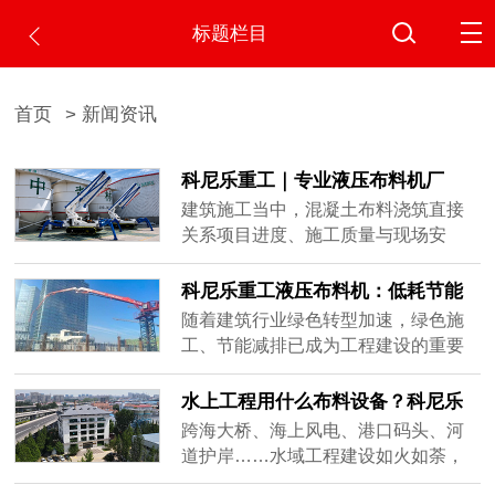
标题栏目
首页
> 新闻资讯
科尼乐重工｜专业液压布料机厂
家，助力工程项目高效混凝土浇筑
建筑施工当中，混凝土布料浇筑直接
关系项目进度、施工质量与现场安
全。不少工地依旧受传统浇筑模式困
扰，泵车臂架存在作业盲区，边角位
科尼乐重工液压布料机：低耗节能
置需要人工补料；老式布料设备拆装
助力绿色施工生产
随着建筑行业绿色转型加速，绿色施
吊装频繁，占用塔吊资源，耗费大量
工、节能减排已成为工程建设的重要
人力，很容易打乱整体施工节奏。面
导向。混凝土浇筑作为施工中的关键
对多样化的工地工况，选择靠谱的液
环节，其能耗水平、材料利用率和环
水上工程用什么布料设备？科尼乐
压布料机厂家，能够切实化解浇筑环
保表现直接影响项目的绿色评级。传
重工船载式液压布料机全场景解决
跨海大桥、海上风电、港口码头、河
节各类难......
统布料方式存在材料浪费多、设备能
方案
道护岸……水域工程建设如火如荼，
耗高、人工投入大等问题，与绿色施
但混凝土浇筑始终是绕不开的"卡脖