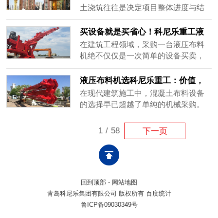
都可能引发连锁反应。科尼乐重工深
土浇筑往往是决定项目整体进度与结
知“安全是工程的底线”，在液压布料机
构质量的核心环节。然而，随着楼层
的研发制造中，将安全冗余设计融入
的不断攀升，传统的泵车作业模式正
买设备就是买省心！科尼乐重工液
到了机身结构与出厂标准的每一个......
面临着严峻的物理瓶颈。泵车臂架长
压布料机，从选型到落地，一站式
在建筑工程领域，采购一台液压布料
度受限，面对超高层建筑的边缘区域
定制不踩坑。
机绝不仅仅是一次简单的设备买卖，
常常“鞭长莫及”，导致大量布料工作不
更是对未来几个月甚至几年施工节奏
得不退回低效的人工拖管阶段。此
的提前布局。许多施工单位在选型
液压布料机选科尼乐重工：价值，
外，泵车庞大的底盘对施工现场的空
时，往往只关注设备的价格和基础参
远不止于设备本身！
在现代建筑施工中，混凝土布料设备
间要......
数，却忽略了实际工况的复杂性与后
的选择早已超越了单纯的机械采购。
期维保的繁琐度，最终导致设备进场
它关乎着整个项目的施工节奏、质量
后“水土不服”，频繁故障严重拖累工程
把控以及综合成本控制。科尼乐重工
1
/
58
下一页
进度。科尼乐重工深知工程人的痛
作为深耕建设机械领域的实体制造企
点，提......
业，始终认为一台优秀的布料机，其
带来的价值远不止于设备本身，更是
整个施工系统高效运转的可靠支点。
回到顶部
-
网站地图
全周期考量，重塑综合成本优势一台
青岛科尼乐集团有限公司 版权所有 百度统计
布料机......
鲁ICP备09030349号