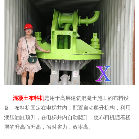
混凝土布料机
是用于高层建筑混凝土施工的布料设
备。布料机固定在电梯井内，配置自动爬升机构，利用
液压油缸顶升，在电梯井内自动爬升，使布料机随着楼
层的升高而升高，省时省力，效率高。