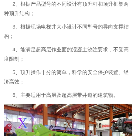
2、根据产品型号的不同设计有顶升杆和顶升框架两
种顶升结构；
3、根据现场电梯井大小设计不同型号的导向支撑结
构；
4、能满足超高层作业面的混凝土浇注要求，不受高
度限制；
5、顶升操作十分的简单，科学的安全保护装置、经
济高效；
6、主要适用于高层及超高层带井道的建筑物。