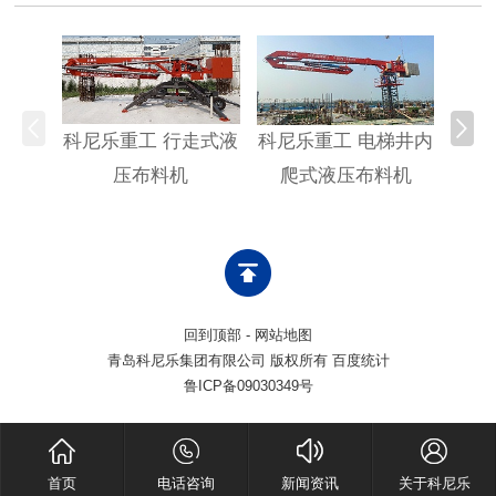
科尼乐重工 行走式液
科尼乐重工 电梯井内
科尼
压布料机
爬式液压布料机
回到顶部
-
网站地图
青岛科尼乐集团有限公司 版权所有 百度统计
鲁ICP备09030349号
首页
电话咨询
新闻资讯
关于科尼乐